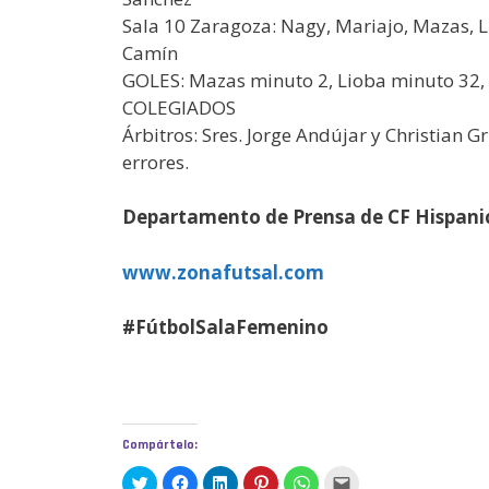
Sala 10 Zaragoza: Nagy, Mariajo, Mazas, Lio
Camín
GOLES: Mazas minuto 2, Lioba minuto 32, 
COLEGIADOS
Árbitros: Sres. Jorge Andújar y Christian 
errores.
Departamento de Prensa de CF Hispani
www.zonafutsal.com
#FútbolSalaFemenino
Compártelo:
H
H
H
H
H
H