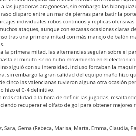
 a las jugadoras aragonesas, sin embargo las blanquiaz
aso disparo entre un mar de piernas para batir la portería
rcajes individuales robos continuos y replicas ofensivas
muchos ataques, aunque con escasas ocasiones claras de 
canso tras una primera mitad con más manejo de balón ma
s.
 a la primera mitad, las alternancias seguían sobre el pa
 hasta el minuto 32 no hubo movimiento en el electróni
tino siguió con su intensidad, incluso forzaban la maquin
ra, sin embargo la gran calidad del equipo maño hizo que
 de cinco las valencianas tuvieron alguna otra ocasión pe
hizo el 0-4 definitivo.
más calidad a la hora de definir las jugadas, resaltando
eciendo recuperar el olfato de gol para obtener mejores 
, Sara, Gema (Rebeca, Marisa, Marta, Emma, Claudia, Pa