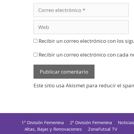
a
)
Recibir un correo electrónico con los si
Recibir un correo electrónico con cada 
Este sitio usa Akismet para reducir el spa
1ª División Femenina
2ª División Femenina
Noticia
Altas, Bajas y Renovaciones
ZonaFutsal TV