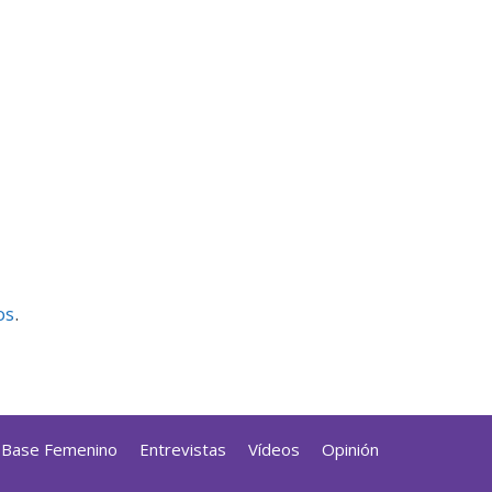
os
.
a Base Femenino
Entrevistas
Vídeos
Opinión