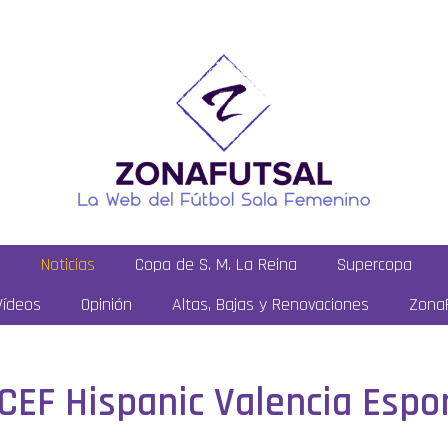
a
Noticias
Copa de S. M. La Reina
Supercopa
Vídeos
Opinión
Altas, Bajas y Renovaciones
ZonaF
 CEF Hispanic Valencia Espo