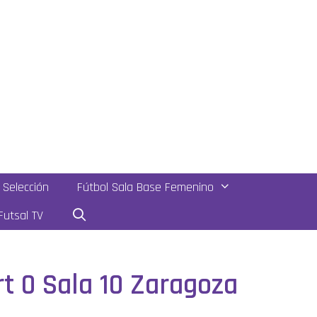
Selección
Fútbol Sala Base Femenino
utsal TV
rt 0 Sala 10 Zaragoza