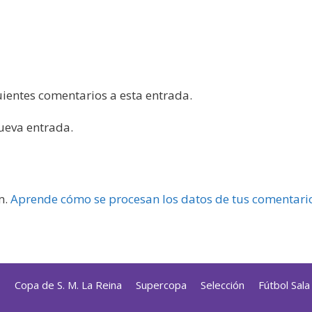
guientes comentarios a esta entrada.
nueva entrada.
m.
Aprende cómo se procesan los datos de tus comentari
s
Copa de S. M. La Reina
Supercopa
Selección
Fútbol Sal