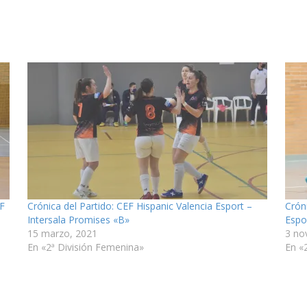
EF
Crónica del Partido: CEF Hispanic Valencia Esport –
Crón
Intersala Promises «B»
Espo
15 marzo, 2021
3 no
En «2ª División Femenina»
En «