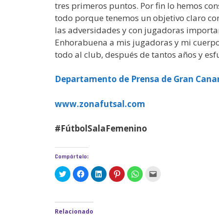
tres primeros puntos. Por fin lo hemos co
todo porque tenemos un objetivo claro com
las adversidades y con jugadoras importa
Enhorabuena a mis jugadoras y mi cuerpo 
todo al club, después de tantos años y esfu
Departamento de Prensa de Gran Canar
www.zonafutsal.com
#FútbolSalaFemenino
Compártelo:
H
H
H
H
H
H
a
a
a
a
a
a
z
z
z
z
z
z
c
c
c
c
c
c
l
l
l
l
l
l
i
i
i
i
i
i
c
c
c
c
c
c
Relacionado
p
p
p
p
p
p