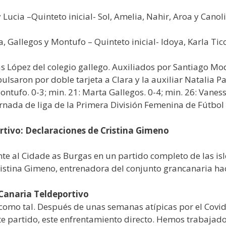
 Lucia –Quinteto inicial- Sol, Amelia, Nahir, Aroa y Canol
a, Gallegos y Montufo – Quinteto inicial- Idoya, Karla Ti
las López del colegio gallego. Auxiliados por Santiago M
pulsaron por doble tarjeta a Clara y la auxiliar Natalia 
ontufo. 0-3; min. 21: Marta Gallegos. 0-4; min. 26: Vanessa.
rnada de liga de la Primera División Femenina de Fútbol 
tivo: Declaraciones de Cristina Gimeno
nte al Cidade as Burgas en un partido completo de las isl
istina Gimeno, entrenadora del conjunto grancanaria hac
Canaria Teldeportivo
como tal. Después de unas semanas atípicas por el Covid
e partido, este enfrentamiento directo. Hemos trabajado