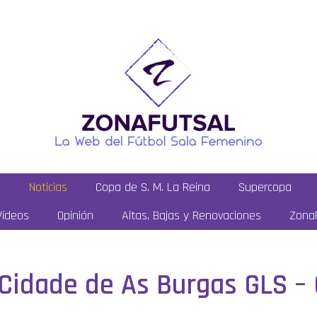
a
Noticias
Copa de S. M. La Reina
Supercopa
Vídeos
Opinión
Altas, Bajas y Renovaciones
ZonaF
: Cidade de As Burgas GLS –