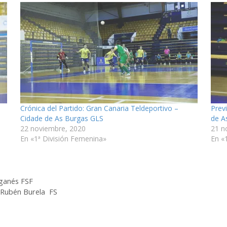
Crónica del Partido: Gran Canaria Teldeportivo –
Prev
Cidade de As Burgas GLS
de A
22 noviembre, 2020
21 n
En «1ª División Femenina»
En «
eganés FSF
s Rubén Burela FS