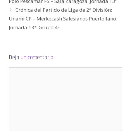
Poio Pescamar FS – Sala Zaragoza. Jornada 13ª
n
a
v
Crónica del Partido de Liga de 2ª División:
e
n
Unami CP – Merkocash Salesianos Puertollano.
t
a
n
Jornada 13ª. Grupo 4º
a
n
u
e
v
a
)
Deja un comentario