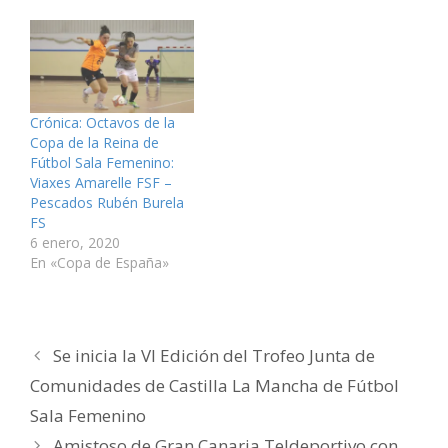
S
(
(
t
(
r
e
S
S
(
S
r
a
e
e
S
e
e
b
a
a
e
a
o
r
b
b
a
b
e
e
r
r
b
r
l
e
e
e
r
e
e
n
e
e
e
e
c
u
n
n
e
n
t
n
u
u
n
u
r
Crónica: Octavos de la
a
n
n
u
n
ó
v
a
a
n
a
n
Copa de la Reina de
e
v
v
a
v
i
Fútbol Sala Femenino:
n
e
e
v
e
c
t
n
n
e
n
o
Viaxes Amarelle FSF –
a
t
t
n
t
a
n
a
a
t
a
u
Pescados Rubén Burela
a
n
n
a
n
n
FS
n
a
a
n
a
a
u
n
n
a
n
m
6 enero, 2020
e
u
u
n
u
i
v
e
e
u
e
g
En «Copa de España»
a
v
v
e
v
o
)
a
a
v
a
(
)
)
a
)
S
)
e
a
b
r
Se inicia la VI Edición del Trofeo Junta de
e
e
n
Comunidades de Castilla La Mancha de Fútbol
u
n
Sala Femenino
a
v
e
Amistoso de Gran Canaria Teldeportivo con