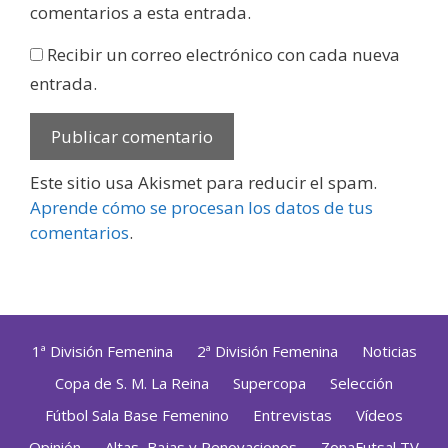
comentarios a esta entrada.
Recibir un correo electrónico con cada nueva
entrada.
Este sitio usa Akismet para reducir el spam.
Aprende cómo se procesan los datos de tus
comentarios
.
1ª División Femenina
2ª División Femenina
Noticias
Copa de S. M. La Reina
Supercopa
Selección
Fútbol Sala Base Femenino
Entrevistas
Vídeos
Opinión
Altas, Bajas y Renovaciones
ZonaFutsal TV