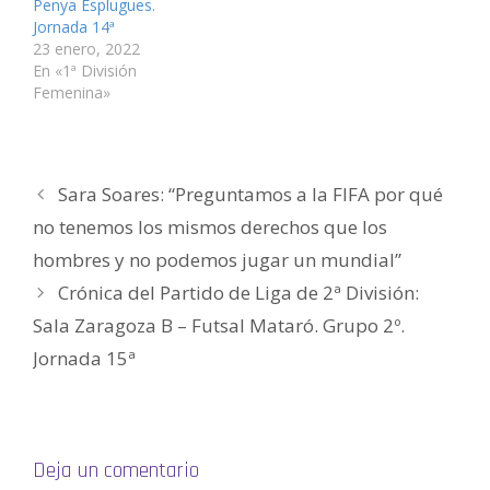
Penya Esplugues.
n
e
e
v
e
c
t
n
n
e
n
o
Jornada 14ª
a
t
t
n
t
a
n
a
a
t
a
u
23 enero, 2022
a
n
n
a
n
n
En «1ª División
n
a
a
n
a
a
u
n
n
a
n
m
Femenina»
e
u
u
n
u
i
v
e
e
u
e
g
a
v
v
e
v
o
)
a
a
v
a
(
)
)
a
)
S
)
e
a
Sara Soares: “Preguntamos a la FIFA por qué
b
r
e
no tenemos los mismos derechos que los
e
n
hombres y no podemos jugar un mundial”
u
n
a
Crónica del Partido de Liga de 2ª División:
v
e
Sala Zaragoza B – Futsal Mataró. Grupo 2º.
n
t
a
Jornada 15ª
n
a
n
u
e
v
a
)
Deja un comentario