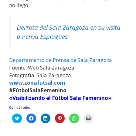
no llegó.
Derrota del Sala Zaragoza en su visita
a Penya Esplugues
Departamento de Prensa de Sala Zaragoza
Fuente: Web Sala Zaragoza
Fotografía: Sala Zaragoza
www.zonafutsal.com
#FútbolSalaFemenino
«Visibilizando el Fútbol Sala Femenino»
Compártelo:
H
H
H
H
H
H
a
a
a
a
a
a
z
z
z
z
z
z
c
c
c
c
c
c
l
l
l
l
l
l
i
i
i
i
i
i