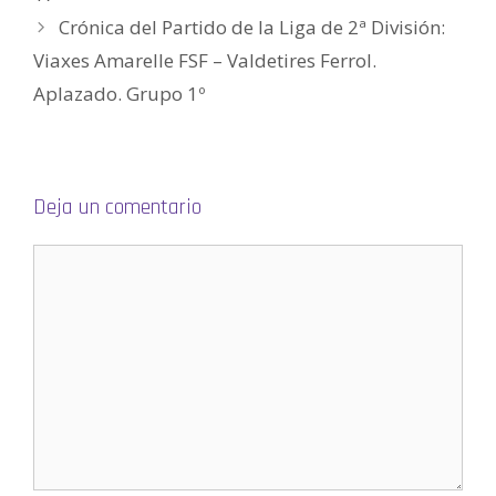
n
u
Crónica del Partido de la Liga de 2ª División:
n
a
v
Viaxes Amarelle FSF – Valdetires Ferrol.
e
n
Aplazado. Grupo 1º
t
a
n
a
n
u
e
v
a
Deja un comentario
)