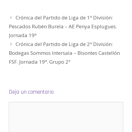
)
a
a
v
a
(
)
)
a
)
S
)
e
a
Crónica del Partido de Liga de 1ª División:
b
r
e
Pescados Rubén Burela – AE Penya Esplugues.
e
n
Jornada 19ª
u
n
a
Crónica del Partido de Liga de 2ª División:
v
e
Bodegas Sommos Intersala – Bisontes Castellón
n
t
a
FSF. Jornada 19ª. Grupo 2º
n
a
n
u
e
v
a
)
Deja un comentario