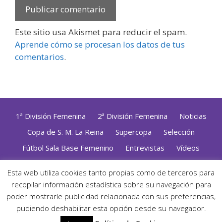
Este sitio usa Akismet para reducir el spam.
Aprende cómo se procesan los datos de tus
comentarios
.
1ª División Femenina
2ª División Femenina
Noticias
Copa de S. M. La Reina
Supercopa
Selección
Fútbol Sala Base Femenino
Entrevistas
Vídeos
Opinión
Altas, Bajas y Renovaciones
ZonaFutsal TV
Esta web utiliza cookies tanto propias como de terceros para
Política de Privacidad
|
Uso de Cookies
|
Contacto
recopilar información estadística sobre su navegación para
Diseñado con mimo y esmero por
Jorge Cobos
· Desarrollado
poder mostrarle publicidad relacionada con sus preferencias,
con WordPress
pudiendo deshabilitar esta opción desde su navegador.
· ©2026 Zonafutsal ·