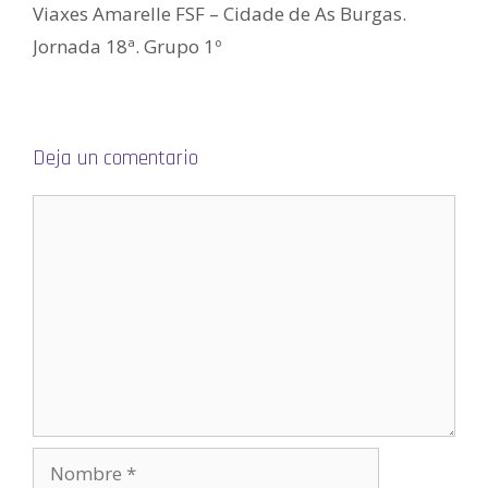
v
Viaxes Amarelle FSF – Cidade de As Burgas.
e
n
Jornada 18ª. Grupo 1º
t
a
n
a
n
u
e
v
a
Deja un comentario
)