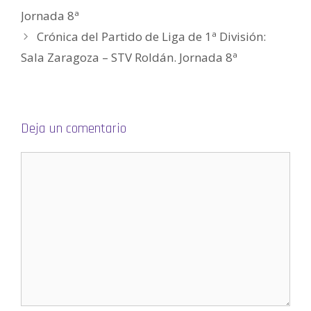
b
r
Jornada 8ª
e
e
n
Crónica del Partido de Liga de 1ª División:
u
n
Sala Zaragoza – STV Roldán. Jornada 8ª
a
v
e
n
t
a
n
a
n
Deja un comentario
u
e
v
a
)