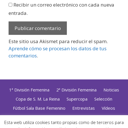
Recibir un correo electrónico con cada nueva
entrada.
Este sitio usa Akismet para reducir el spam.
Aprende cómo se procesan los datos de tus
comentarios
.
1ª División Femenina
2ª División Femenina
Noticias
Copa de S. M. La Reina
Supercopa
Selección
Fútbol Sala Base Femenino
Entrevistas
Vídeos
Opinión
Altas, Bajas y Renovaciones
ZonaFutsal TV
Esta web utiliza cookies tanto propias como de terceros para