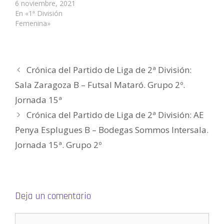
n
a
a
t
a
u
6 noviembre, 2021
a
n
n
a
n
n
En «1ª División
n
a
a
n
a
a
u
n
n
a
n
m
Femenina»
e
u
u
n
u
i
v
e
e
u
e
g
a
v
v
e
v
o
)
a
a
v
a
(
)
)
a
)
S
)
e
a
Crónica del Partido de Liga de 2ª División:
b
r
e
Sala Zaragoza B – Futsal Mataró. Grupo 2º.
e
n
Jornada 15ª
u
n
a
Crónica del Partido de Liga de 2ª División: AE
v
e
Penya Esplugues B – Bodegas Sommos Intersala.
n
t
a
Jornada 15ª. Grupo 2º
n
a
n
u
e
v
a
)
Deja un comentario