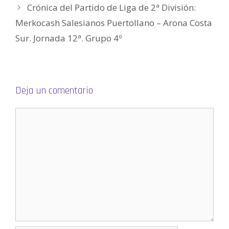
a
Crónica del Partido de Liga de 2ª División:
n
a
Merkocash Salesianos Puertollano – Arona Costa
n
u
e
Sur. Jornada 12ª. Grupo 4º
v
a
)
Deja un comentario