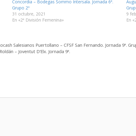
Concordia – Bodegas Sommo Intersala. Jornada 6ª.
Augu
Grupo 2º
Grup
31 octubre, 2021
9 fe
En «2ª División Femenina»
En «
rkocash Salesianos Puertollano – CFSF San Fernando. Jornada 9ª. Gru
Roldán – Joventut D’Elx. Jornada 9ª.