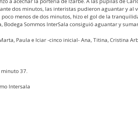
nzó a acechar la portería de Izarbe. A las pupilas de Car
ante dos minutos, las interistas pudieron aguantar y al 
a de poco menos de dos minutos, hizo el gol de la tranqui
a, Bodega Sommos InterSala consiguió aguantar y sumar 
ta, Paula e Iciar -cinco inicial- Ana, Titina, Cristina Ar
 minuto 37.
mo Intersala