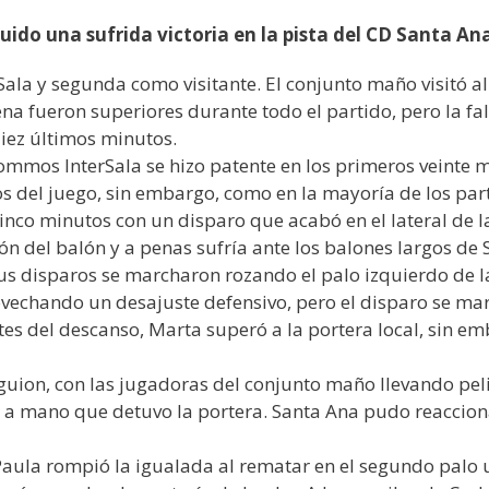
do una sufrida victoria en la pista del CD Santa An
ala y segunda como visitante. El conjunto maño visitó a
ena fueron superiores durante todo el partido, pero la fa
iez últimos minutos.
Sommos InterSala se hizo patente en los primeros veinte m
os del juego, sin embargo, como en la mayoría de los parti
cinco minutos con un disparo que acabó en el lateral de l
n del balón y a penas sufría ante los balones largos de S
us disparos se marcharon rozando el palo izquierdo de 
ovechando un desajuste defensivo, pero el disparo se mar
s del descanso, Marta superó a la portera local, sin emb
ion, con las jugadoras del conjunto maño llevando pel
 mano que detuvo la portera. Santa Ana pudo reaccionar
aula rompió la igualada al rematar en el segundo palo un