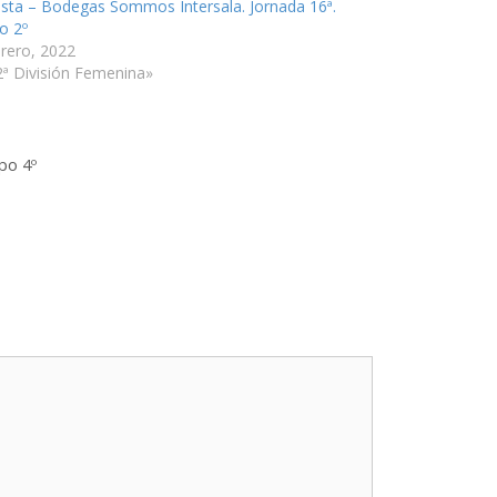
sta – Bodegas Sommos Intersala. Jornada 16ª.
o 2º
brero, 2022
2ª División Femenina»
po 4º