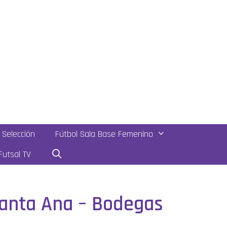
Selección
Fútbol Sala Base Femenino
utsal TV
 Santa Ana – Bodegas