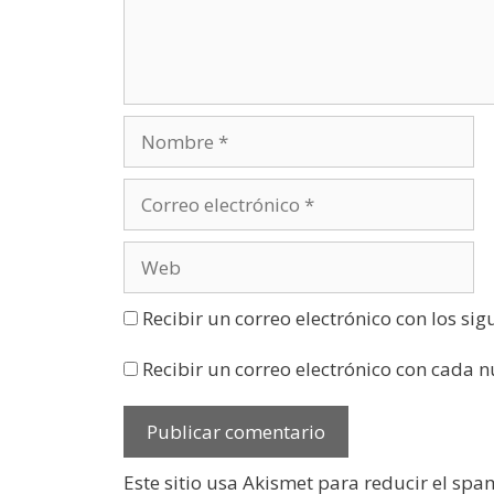
v
e
n
t
a
n
a
n
u
e
v
a
)
Recibir un correo electrónico con los si
Recibir un correo electrónico con cada 
Este sitio usa Akismet para reducir el spa