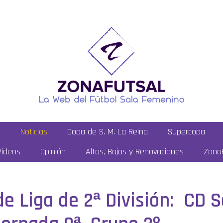
a
Noticias
Copa de S. M. La Reina
Supercopa
Vídeos
Opinión
Altas, Bajas y Renovaciones
ZonaF
de Liga de 2ª División: CD