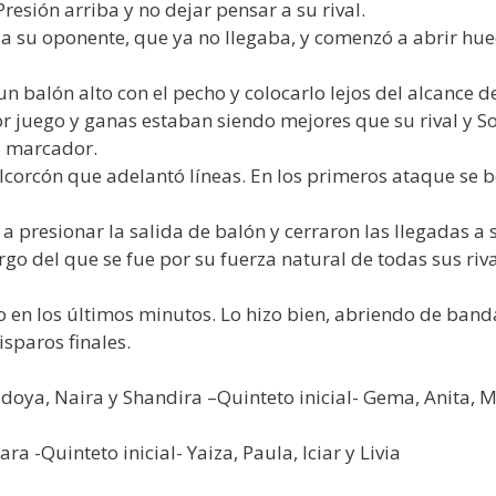
resión arriba y no dejar pensar a su rival.
 a su oponente, que ya no llegaba, y comenzó a abrir hue
un balón alto con el pecho y colocarlo lejos del alcance d
Por juego y ganas estaban siendo mejores que su rival y So
l marcador.
lcorcón que adelantó líneas. En los primeros ataque se b
n a presionar la salida de balón y cerraron las llegadas a 
argo del que se fue por su fuerza natural de todas sus riva
nco en los últimos minutos. Lo hizo bien, abriendo de b
isparos finales.
doya, Naira y Shandira –Quinteto inicial- Gema, Anita, Mar
ra -Quinteto inicial- Yaiza, Paula, Iciar y Livia