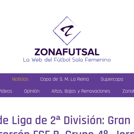
a
Noticias
Copa de S. M. La Reina
Supercopa
Vídeos
Opinión
Altas, Bajas y Renovaciones
ZonaF
de Liga de 2ª División: Gran