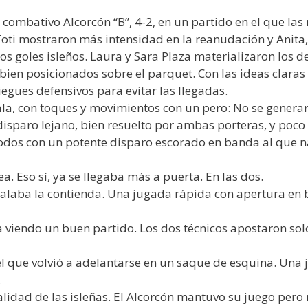
combativo Alcorcón “B”, 4-2, en un partido en el que las
Toti mostraron más intensidad en la reanudación y Anita,
los goles isleños. Laura y Sara Plaza materializaron los d
 bien posicionados sobre el parquet. Con las ideas cla
gues defensivos para evitar las llegadas.
ala, con toques y movimientos con un pero: No se gener
sparo lejano, bien resuelto por ambas porteras, y poco
 todos con un potente disparo escorado en banda al que 
a. Eso sí, ya se llegaba más a puerta. En las dos.
alaba la contienda. Una jugada rápida con apertura en 
a viendo un buen partido. Los dos técnicos apostaron sol
el que volvió a adelantarse en un saque de esquina. Una 
.
alidad de las isleñas. El Alcorcón mantuvo su juego pero