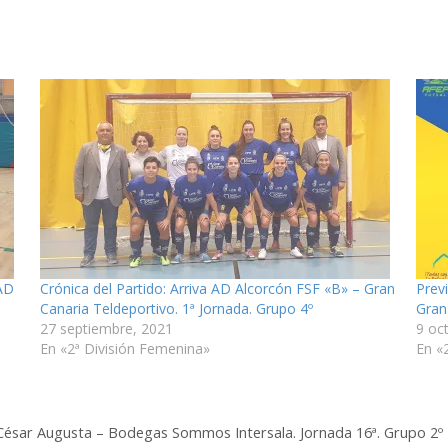
 AD
Crónica del Partido: Arriva AD Alcorcón FSF «B» – Gran
Prev
Canaria Teldeportivo. 1ª Jornada. Grupo 4º
Gran
27 septiembre, 2021
9 oc
En «2ª División Femenina»
En «
F César Augusta – Bodegas Sommos Intersala. Jornada 16ª. Grupo 2º