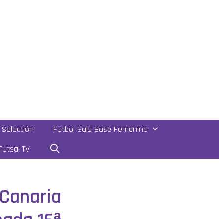
Selección
Fútbol Sala Base Femenino
utsal TV
 Canaria