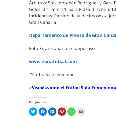
Árbitros: Sres. Abrahán Rodríguez y Gara R
Goles: 0-1; min. 11: Sara Plaza. 1-1; min. 14:
Incidencias: Partido de la decimosexta jo
Gran Canaria.
Departamento de Prensa de Gran Canar
Foto: Gran Canaria Teldeportivo
www.zonafutsal.com
#FútbolSalaFemenino
«Visibilizando el Fútbol Sala Femenino
Compártelo:
H
H
H
H
H
H
a
a
a
a
a
a