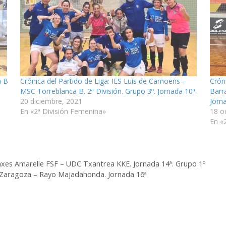
a B
Crónica del Partido de Liga: IES Luis de Camoens –
Cróni
MSC Torreblanca B. 2ª División. Grupo 3º. Jornada 10ª.
Barr
20 diciembre, 2021
Jorn
En «2ª División Femenina»
18 o
En «
Viaxes Amarelle FSF – UDC Txantrea KKE. Jornada 14ª. Grupo 1º
la Zaragoza – Rayo Majadahonda. Jornada 16ª