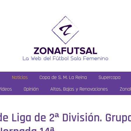
a
Noticias
Copa de S. M. La Reina
Supercopa
Vídeos
Opinión
Altas, Bajas y Renovaciones
ZonaF
de Liga de 2ª División. Grup