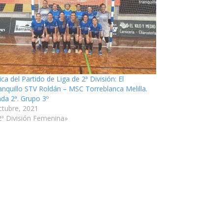
ca del Partido de Liga de 2ª División: El
anquillo STV Roldán – MSC Torreblanca Melilla.
ada 2ª. Grupo 3º
ctubre, 2021
2ª División Femenina»