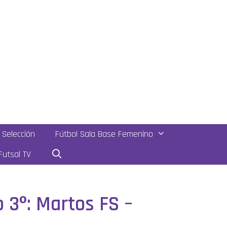
Selección
Fútbol Sala Base Femenino
utsal TV
o 3º: Martos FS –