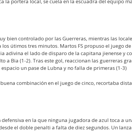
a la portera local, se cuela en la escuadra del equipo m
muy bien controlado por las Guerreras, mientras las loca
ta los útimos tres minutos. Martos FS propuso el juego d
ia adivina el lado de disparo de la capitana jienense y c
to a Bia (1-2). Tras este gol, reaccionan las guerreras gr
al espacio un pase de Lubna y no falla de primeras (1-3)
a buena combinación en el juego de cinco, recortaba dis
n defensiva en la que ninguna jugadora de azul toca a una
esde el doble penalti a falta de diez segundos. Un lanza