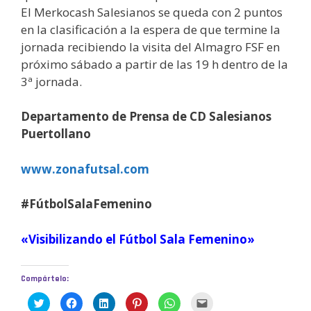
El Merkocash Salesianos se queda con 2 puntos
en la clasificación a la espera de que termine la
jornada recibiendo la visita del Almagro FSF en
próximo sábado a partir de las 19 h dentro de la
3ª jornada.
Departamento de Prensa de CD Salesianos
Puertollano
www.zonafutsal.com
#FútbolSalaFemenino
«Visibilizando el Fútbol Sala Femenino»
Compártelo:
H
H
H
H
H
H
a
a
a
a
a
a