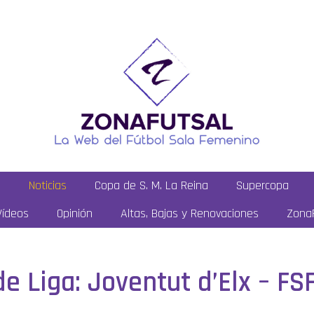
a
Noticias
Copa de S. M. La Reina
Supercopa
Vídeos
Opinión
Altas, Bajas y Renovaciones
ZonaF
de Liga: Joventut d’Elx – F