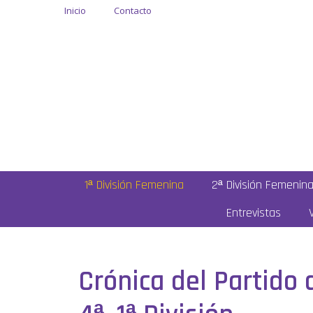
Inicio
Contacto
1ª División Femenina
2ª División Femenin
Entrevistas
Crónica del Partido 