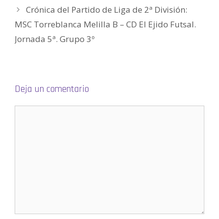
e
n
Crónica del Partido de Liga de 2ª División:
u
n
MSC Torreblanca Melilla B – CD El Ejido Futsal.
a
v
e
Jornada 5ª. Grupo 3º
n
t
a
n
a
n
u
e
Deja un comentario
v
a
)