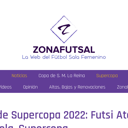
a
Noticias
Copa de S. M. La Reina
Supercopa
Vídeos
Opinión
Altas, Bajas y Renovaciones
ZonaF
de Supercopa 2022: Futsi At