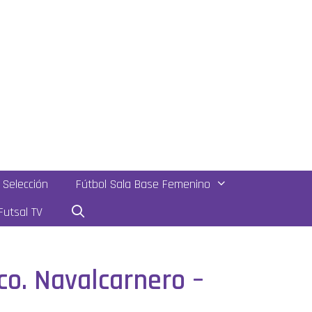
Selección
Fútbol Sala Base Femenino
utsal TV
co. Navalcarnero –