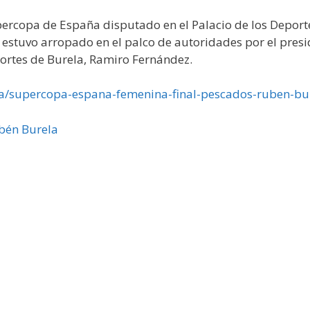
ercopa de España disputado en el Palacio de los Deportes
stuvo arropado en el palco de autoridades por el preside
portes de Burela, Ramiro Fernández.
ala/supercopa-espana-femenina-final-pescados-ruben-bur
bén Burela
»