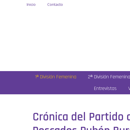
Inicio
Contacto
1ª División Femenina
2ª División Femenin
Entrevistas
Crónica del Partido 