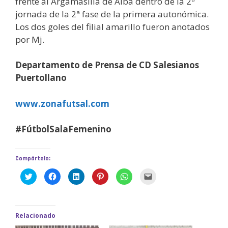
frente al Argamasilla de Alba dentro de la 2ª
jornada de la 2ª fase de la primera autonómica.
Los dos goles del filial amarillo fueron anotados
por Mj.
Departamento de Prensa de CD Salesianos
Puertollano
www.zonafutsal.com
#FútbolSalaFemenino
Compártelo:
H
H
H
H
H
H
a
a
a
a
a
a
z
z
z
z
z
z
c
c
c
c
c
c
l
l
l
l
l
l
i
i
i
i
i
i
c
c
c
c
c
c
Relacionado
p
p
p
p
p
p
a
a
a
a
a
a