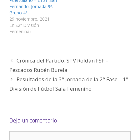
Puertollano – CFSF San
a
n
n
a
n
n
Fernando. Jornada 9ª.
n
a
a
n
a
a
u
n
n
a
n
m
Grupo 4º
e
u
u
n
u
i
v
e
e
u
e
g
29 noviembre, 2021
a
v
v
e
v
o
En «2ª División
)
a
a
v
a
(
)
)
a
)
S
Femenina»
)
e
a
b
r
e
e
n
Crónica del Partido: STV Roldán FSF –
u
n
a
Pescados Rubén Burela
v
e
Resultados de la 3ª Jornada de la 2ª Fase – 1ª
n
t
a
División de Fútbol Sala Femenino
n
a
n
u
e
v
a
)
Deja un comentario