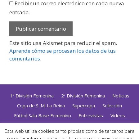
Recibir un correo electrónico con cada nueva
entrada.
Este sitio usa Akismet para reducir el spam.
Aprende cómo se procesan los datos de tus
comentarios
.
1ª División Femenina
2ª División Femenina
Noticias
Copa de S. M. La Reina
Supercopa
Selección
Fútbol Sala Base Femenino
Entrevistas
Vídeos
Opinión
Altas, Bajas y Renovaciones
ZonaFutsal TV
Esta web utiliza cookies tanto propias como de terceros para
Política de Privacidad
|
Uso de Cookies
|
Contacto
recopilar información estadística sobre su navegación para