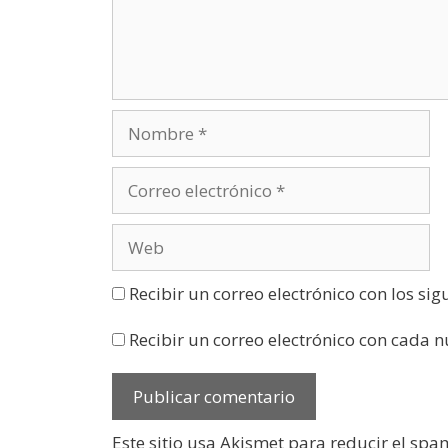
n
a
v
e
n
t
a
n
a
n
u
e
v
a
)
Recibir un correo electrónico con los si
Recibir un correo electrónico con cada 
Este sitio usa Akismet para reducir el spa