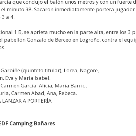
Garcia que condujo el balón unos metros y con un fuerte 
 el minuto 38. Sacaron inmediatamente portera jugador e
 3 a 4.
cional 1 B, se aprieta mucho en la parte alta, entre los 3
en el pabellón Gonzalo de Berceo en Logroño, contra el equ
as.
arbiñe (quinteto titular), Lorea, Nagore,
n, Eva y Maria Isabel.
rmen García, Alicia, Maria Barrio,
 Nuria, Carmen Abad, Ana, Rebeca.
A LANZAR A PORTERÍA
EDF Camping Bañares