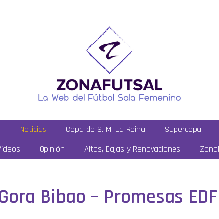
a
Noticias
Copa de S. M. La Reina
Supercopa
Vídeos
Opinión
Altas, Bajas y Renovaciones
ZonaF
: Gora Bibao – Promesas E