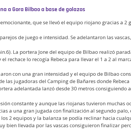
a a Gora Bilbao a base de golazos
y emocionante, que se llevó el equipo riojano gracias a 
arejos de juego e intensidad. Se adelantaron las vascas,
n.6). La portera Jone del equipo de Bilbao realizó para
el rechace lo recogía Rebeca para llevar el 1 a 2 al marc
uaron con una gran intensidad y el equipo de Bilbao con
s de las jugadoras del Camping de Bañares donde Rebeca 
ortera adelantada lanzó desde 30 metros consiguiendo ade
sión constante y aunque las riojanas tuvieron muchas oca
ias a una gran jugada con finalización al segundo palo, 
os 2 equipos y la balanza se podía reclinar hacia cualqu
uy bien llevada por las vascas consiguieron finalizar per