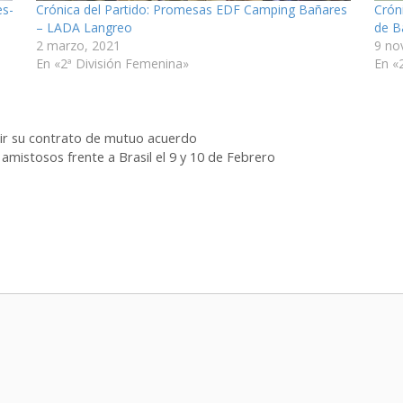
es-
Crónica del Partido: Promesas EDF Camping Bañares
Crón
– LADA Langreo
de B
2 marzo, 2021
9 no
En «2ª División Femenina»
En «
dir su contrato de mutuo acuerdo
amistosos frente a Brasil el 9 y 10 de Febrero