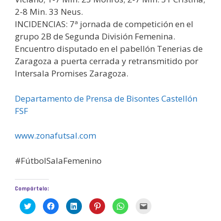
2-8 Min. 33 Neus.
INCIDENCIAS: 7ª jornada de competición en el
grupo 2B de Segunda División Femenina.
Encuentro disputado en el pabellón Tenerias de
Zaragoza a puerta cerrada y retransmitido por
Intersala Promises Zaragoza.
Departamento de Prensa de Bisontes Castellón
FSF
www.zonafutsal.com
#FútbolSalaFemenino
Compártelo:
H
H
H
H
H
H
a
a
a
a
a
a
z
z
z
z
z
z