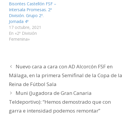
v
a
a
n
a
n
Bisontes Castellón FSF –
e
v
v
a
v
i
Intersala Promesas. 2ª
n
e
e
v
e
c
t
n
n
e
n
o
División. Grupo 2º.
a
t
t
n
t
a
n
a
a
t
a
u
Jornada 4ª
a
n
n
a
n
n
17 octubre, 2021
n
a
a
n
a
a
u
n
n
a
n
m
En «2ª División
e
u
u
n
u
i
v
e
e
u
e
g
Femenina»
a
v
v
e
v
o
)
a
a
v
a
(
)
)
a
)
S
)
e
a
b
r
Nuevo cara a cara con AD Alcorcón FSF en
e
e
n
Málaga, en la primera Semifinal de la Copa de la
u
n
Reina de Fútbol Sala
a
v
e
Muni (Jugadora de Gran Canaria
n
t
Teldeportivo): “Hemos demostrado que con
a
n
a
garra e intensidad podemos remontar”
n
u
e
v
a
)