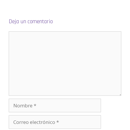
u
e
v
a
)
Deja un comentario