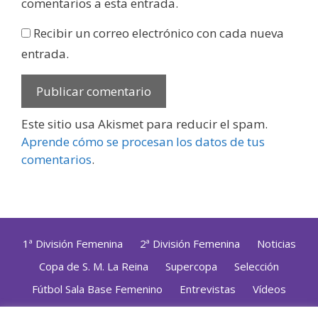
comentarios a esta entrada.
Recibir un correo electrónico con cada nueva
entrada.
Este sitio usa Akismet para reducir el spam.
Aprende cómo se procesan los datos de tus
comentarios
.
1ª División Femenina
2ª División Femenina
Noticias
Copa de S. M. La Reina
Supercopa
Selección
Fútbol Sala Base Femenino
Entrevistas
Vídeos
Opinión
Altas, Bajas y Renovaciones
ZonaFutsal TV