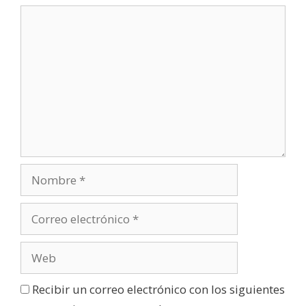
e
v
a
)
Recibir un correo electrónico con los siguientes