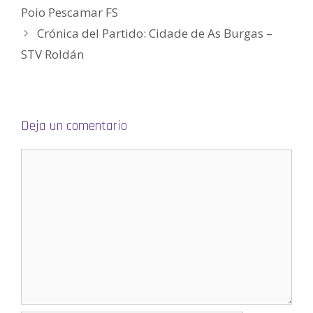
b
Poio Pescamar FS
r
e
e
Crónica del Partido: Cidade de As Burgas –
n
u
STV Roldán
n
a
v
e
n
t
a
n
a
Deja un comentario
n
u
e
v
a
)