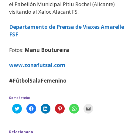
el Pabellón Municipal Pitiu Rochel (Alicante)
visitando al Xaloc Alacant FS.
Departamento de Prensa de Viaxes Amarelle
FSF
Fotos:
Manu Boutureira
www.zonafutsal.com
#FútbolSalaFemenino
Compártelo:
H
H
H
H
H
H
a
a
a
a
a
a
z
z
z
z
z
z
c
c
c
c
c
c
l
l
l
l
l
l
i
i
i
i
i
i
c
c
c
c
c
c
Relacionado
p
p
p
p
p
p