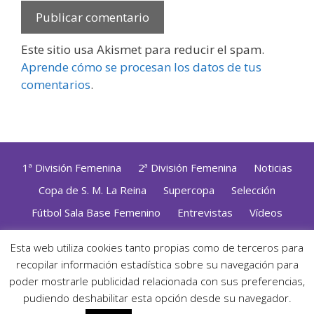
Este sitio usa Akismet para reducir el spam.
Aprende cómo se procesan los datos de tus
comentarios
.
1ª División Femenina
2ª División Femenina
Noticias
Copa de S. M. La Reina
Supercopa
Selección
Fútbol Sala Base Femenino
Entrevistas
Vídeos
Opinión
Altas, Bajas y Renovaciones
ZonaFutsal TV
Esta web utiliza cookies tanto propias como de terceros para
recopilar información estadística sobre su navegación para
Política de Privacidad
|
Uso de Cookies
|
Contacto
Diseñado con mimo y esmero por
Jorge Cobos
· Desarrollado
poder mostrarle publicidad relacionada con sus preferencias,
con WordPress
pudiendo deshabilitar esta opción desde su navegador.