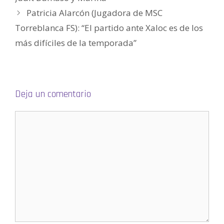
a
Patricia Alarcón (Jugadora de MSC
b
r
e
Torreblanca FS): “El partido ante Xaloc es de los
e
n
más difíciles de la temporada”
u
n
a
v
e
n
t
a
n
Deja un comentario
a
n
u
e
v
a
)