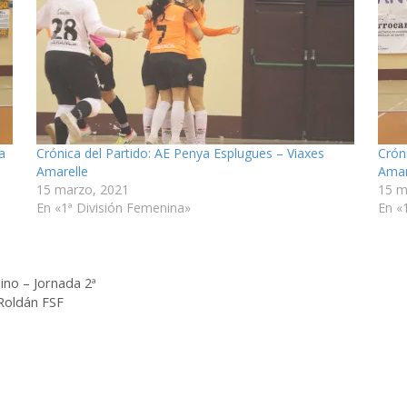
a
Crónica del Partido: AE Penya Esplugues – Viaxes
Crón
Amarelle
Amar
15 marzo, 2021
15 m
En «1ª División Femenina»
En «
ino – Jornada 2ª
Roldán FSF