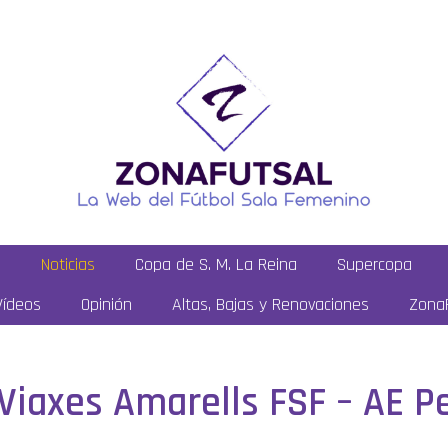
a
Noticias
Copa de S. M. La Reina
Supercopa
Vídeos
Opinión
Altas, Bajas y Renovaciones
ZonaF
: Viaxes Amarells FSF – AE 