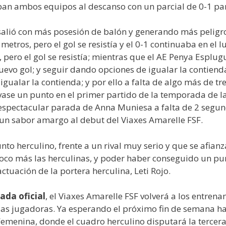
aban ambos equipos al descanso con un parcial de 0-1 para
 salió con más posesión de balón y generando más peligro 
etros, pero el gol se resistía y el 0-1 continuaba en el l
pero el gol se resistía; mientras que el AE Penya Esplu
uevo gol; y seguir dando opciones de igualar la contiend
 igualar la contienda; y por ello a falta de algo más de t
vase un punto en el primer partido de la temporada de la
 espectacular parada de Anna Muniesa a falta de 2 segun
r un sabor amargo al debut del Viaxes Amarelle FSF.
to herculino, frente a un rival muy serio y que se afian
poco más las herculinas, y poder haber conseguido un p
ctuación de la portera herculina, Leti Rojo.
ada oficial
, el Viaxes Amarelle FSF volverá a los entrena
 jugadoras. Ya esperando el próximo fin de semana hac
emenina, donde el cuadro herculino disputará la tercera