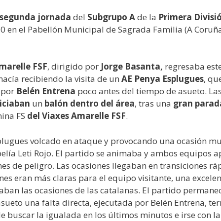
segunda jornada
del
Subgrupo A
de la
Primera Divisi
 en el Pabellón Municipal de Sagrada Familia (A Coruña) 
marelle FSF
, dirigido por
Jorge Basanta,
regresaba est
o hacía recibiendo la visita de un
AE Penya Esplugues
, qu
 por
Belén Entrena
poco antes del tiempo de asueto. Las
iciaban
un
balón dentro del área
, tras una
gran parad
nina FS
del Viaxes Amarelle FSF
.
splugues volcado en ataque y provocando una ocasión muy
epelía Leti Rojo. El partido se animaba y ambos equipos 
es de peligro. Las ocasiones llegaban en transiciones 
nes eran más claras para el equipo visitante, una excelent
ban las ocasiones de las catalanas. El partido permane
asueto una falta directa, ejecutada por Belén Entrena, te
e buscar la igualada en los últimos minutos e irse con l