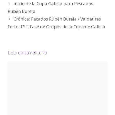
a
Inicio de la Copa Galicia para Pescados
v
e
n
Rubén Burela
t
a
Crónica: Pecados Rubén Burela / Valdetires
n
a
n
Ferrol FSF. Fase de Grupos de la Copa de Galicia
u
e
v
a
)
Deja un comentario