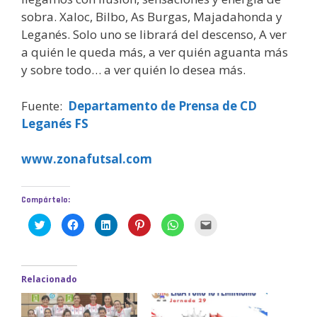
sobra. Xaloc, Bilbo, As Burgas, Majadahonda y
Leganés. Solo uno se librará del descenso, A ver
a quién le queda más, a ver quién aguanta más
y sobre todo… a ver quién lo desea más.
Fuente:
Departamento de Prensa de CD
Leganés FS
www.zonafutsal.com
Compártelo:
H
H
H
H
H
H
a
a
a
a
a
a
z
z
z
z
z
z
c
c
c
c
c
c
l
l
l
l
l
l
i
i
i
i
i
i
c
c
c
c
c
c
Relacionado
p
p
p
p
p
p
a
a
a
a
a
a
r
r
r
r
r
r
a
a
a
a
a
a
c
c
c
c
c
e