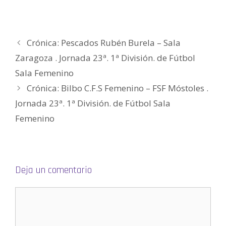
u
n
n
a
n
m
e
u
u
n
u
i
v
e
e
u
e
g
a
v
v
e
v
o
)
a
a
v
a
(
)
)
a
)
S
)
e
Crónica: Pescados Rubén Burela – Sala
a
b
Zaragoza . Jornada 23ª. 1ª División. de Fútbol
r
e
e
Sala Femenino
n
u
Crónica: Bilbo C.F.S Femenino – FSF Móstoles .
n
a
v
Jornada 23ª. 1ª División. de Fútbol Sala
e
n
Femenino
t
a
n
a
n
u
e
v
a
Deja un comentario
)