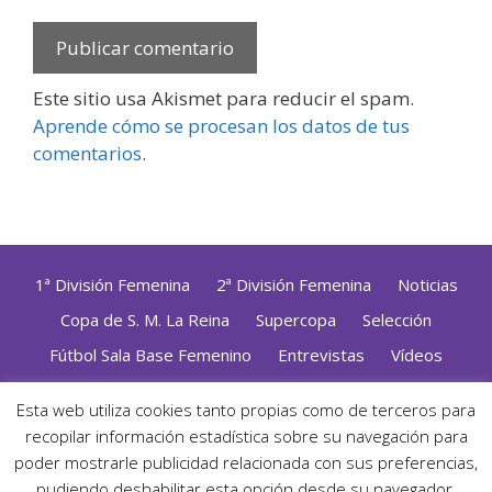
Este sitio usa Akismet para reducir el spam.
Aprende cómo se procesan los datos de tus
comentarios
.
1ª División Femenina
2ª División Femenina
Noticias
Copa de S. M. La Reina
Supercopa
Selección
Fútbol Sala Base Femenino
Entrevistas
Vídeos
Opinión
Altas, Bajas y Renovaciones
ZonaFutsal TV
Esta web utiliza cookies tanto propias como de terceros para
Política de Privacidad
|
Uso de Cookies
|
Contacto
recopilar información estadística sobre su navegación para
Diseñado con mimo y esmero por
Jorge Cobos
· Desarrollado
poder mostrarle publicidad relacionada con sus preferencias,
con WordPress
pudiendo deshabilitar esta opción desde su navegador.