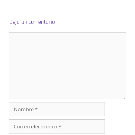
e
v
a
)
Deja un comentario