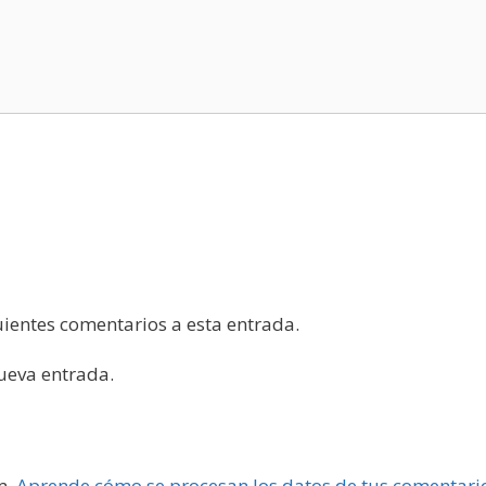
guientes comentarios a esta entrada.
nueva entrada.
m.
Aprende cómo se procesan los datos de tus comentari