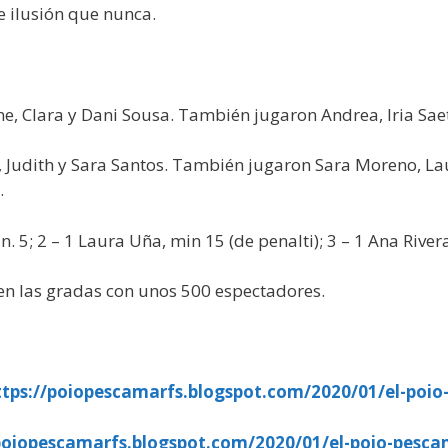
 ilusión que nunca.
ene, Clara y Dani Sousa. También jugaron Andrea, Iria Sae
a, Judith y Sara Santos. También jugaron Sara Moreno, La
.
in. 5; 2 – 1 Laura Uña, min 15 (de penalti); 3 – 1 Ana River
 en las gradas con unos 500 espectadores.
ttps://poiopescamarfs.blogspot.com/2020/01/el-poi
/poiopescamarfs.blogspot.com/2020/01/el-poio-pesc