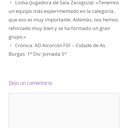
)
e
Lioba (Jugadora de Sala Zaragoza): «Tenemos
a
b
un equipo más experimentado en la categoría,
r
e
e
que eso es muy importante. Además, nos hemos
n
u
reforzado muy bien y se ha formado un gran
n
a
v
grupo.»
e
n
Crónica: AD Alcorcón FSF – Cidade de As
t
a
n
Burgas. 1ª Div. Jornada 5ª
a
n
u
e
v
a
)
Deja un comentario