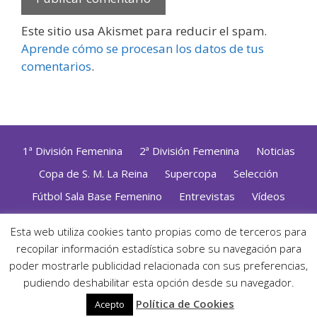
Este sitio usa Akismet para reducir el spam.
Aprende cómo se procesan los datos de tus
comentarios
.
1ª División Femenina
2ª División Femenina
Noticias
Copa de S. M. La Reina
Supercopa
Selección
Fútbol Sala Base Femenino
Entrevistas
Vídeos
Opinión
Altas, Bajas y Renovaciones
ZonaFutsal TV
Esta web utiliza cookies tanto propias como de terceros para
Política de Privacidad
|
Uso de Cookies
|
Contacto
recopilar información estadística sobre su navegación para
Diseñado con mimo y esmero por
Jorge Cobos
· Desarrollado
poder mostrarle publicidad relacionada con sus preferencias,
con WordPress
pudiendo deshabilitar esta opción desde su navegador.
· ©2026 Zonafutsal ·
Política de Cookies
Acepto