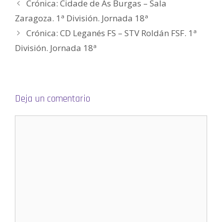
Crónica: Cidade de As Burgas – Sala
)
)
a
)
S
)
e
a
Zaragoza. 1ª División. Jornada 18ª
b
r
Crónica: CD Leganés FS – STV Roldán FSF. 1ª
e
e
n
División. Jornada 18ª
u
n
a
v
e
n
t
a
Deja un comentario
n
a
n
u
e
v
a
)