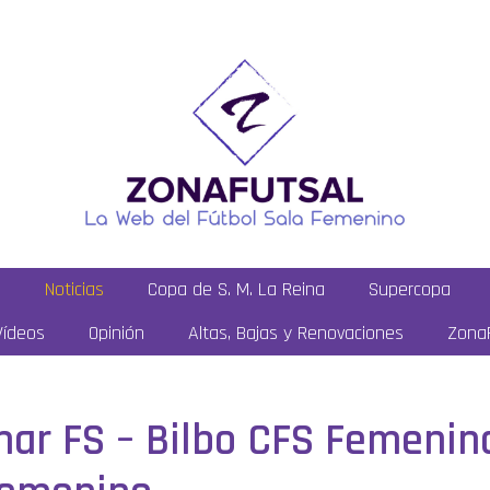
a
Noticias
Copa de S. M. La Reina
Supercopa
Vídeos
Opinión
Altas, Bajas y Renovaciones
ZonaF
ar FS – Bilbo CFS Femenino