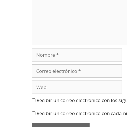
r
e
e
n
u
n
a
v
e
n
t
a
n
a
n
u
e
v
a
)
Recibir un correo electrónico con los si
Recibir un correo electrónico con cada 