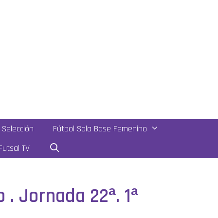
Selección
Fútbol Sala Base Femenino
utsal TV
 . Jornada 22ª. 1ª