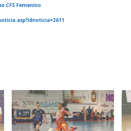
bo CFS Femenino
oticia.asp?idnoticia=2611