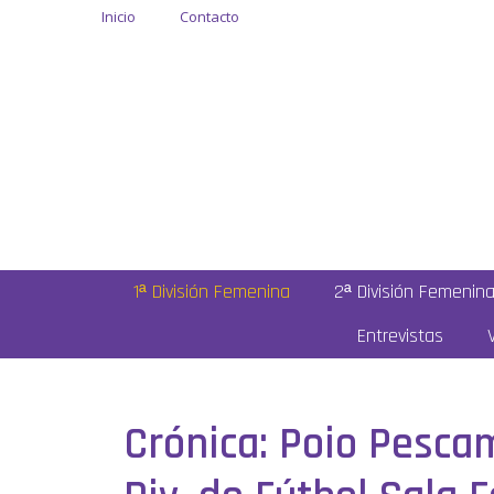
Inicio
Contacto
1ª División Femenina
2ª División Femenin
Entrevistas
Crónica: Poio Pescam