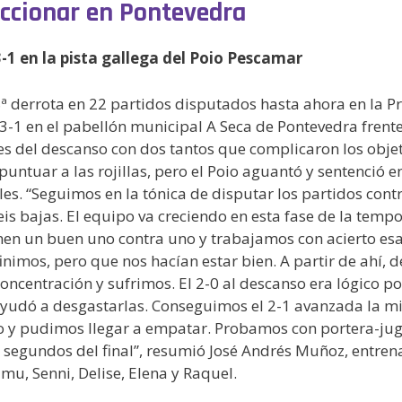
accionar en Pontevedra
-1 en la pista gallega del Poio Pescamar
8ª derrota en 22 partidos disputados hasta ahora en la P
-1 en el pabellón municipal A Seca de Pontevedra frente 
es del descanso con dos tantos que complicaron los objet
ntuar a las rojillas, pero el Poio aguantó y sentenció en
s. “Seguimos en la tónica de disputar los partidos cont
eis bajas. El equipo va creciendo en esta fase de la t
nen un buen uno contra uno y trabajamos con acierto es
imos, pero que nos hacían estar bien. A partir de ahí, d
 concentración y sufrimos. El 2-0 al descanso era lógico p
yudó a desgastarlas. Conseguimos el 2-1 avanzada la mit
y pudimos llegar a empatar. Probamos con portera-juga
 segundos del final”, resumió José Andrés Muñoz, entrenado
Almu, Senni, Delise, Elena y Raquel.