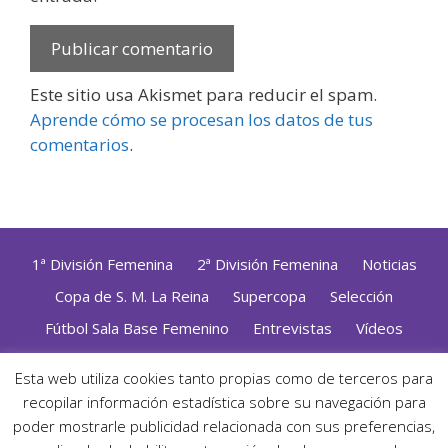
Este sitio usa Akismet para reducir el spam.
Aprende cómo se procesan los datos de tus
comentarios
.
1ª División Femenina
2ª División Femenina
Noticias
Copa de S. M. La Reina
Supercopa
Selección
Fútbol Sala Base Femenino
Entrevistas
Vídeos
Opinión
Altas, Bajas y Renovaciones
ZonaFutsal TV
Esta web utiliza cookies tanto propias como de terceros para
Política de Privacidad
|
Uso de Cookies
|
Contacto
recopilar información estadística sobre su navegación para
Diseñado con mimo y esmero por
Jorge Cobos
· Desarrollado
poder mostrarle publicidad relacionada con sus preferencias,
con WordPress