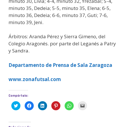
minuto 30, Livia; 4-4, minuto 32, Yrezábal; 5-4,
minuto 35, Dedeia; 5-5, minuto 35, Elena; 6-5,
minuto 36, Dedeia; 6-6, minuto 37, Guti; 7-6,
minuto 39, Jeni.
Árbitros: Aranda Pérez y Sierra Gimeno, del
Colegio Aragonés. por parte del Leganés a Patry
y Sandra.
Departamento de Prensa de Sala Zaragoza
www.zonafutsal.com
Compártelo:
H
H
H
H
H
H
a
a
a
a
a
a
z
z
z
z
z
z
c
c
c
c
c
c
l
l
l
l
l
l
i
i
i
i
i
i
c
c
c
c
c
c