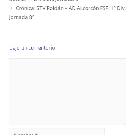
n
Crónica: STV Roldán – AD ALcorcón FSF. 1ª Div.
u
n
a
Jornada 8ª
v
e
n
t
a
n
a
n
Deja un comentario
u
e
v
a
)