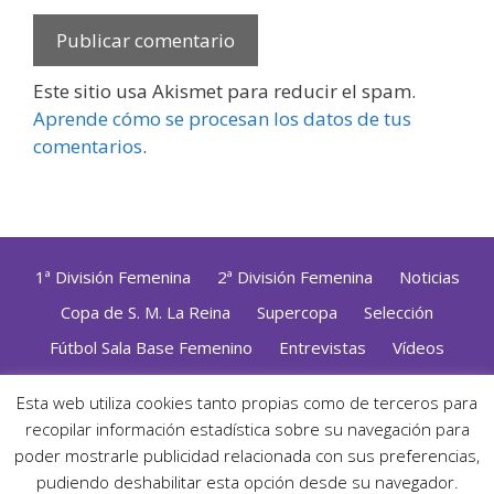
Este sitio usa Akismet para reducir el spam.
Aprende cómo se procesan los datos de tus
comentarios
.
1ª División Femenina
2ª División Femenina
Noticias
Copa de S. M. La Reina
Supercopa
Selección
Fútbol Sala Base Femenino
Entrevistas
Vídeos
Opinión
Altas, Bajas y Renovaciones
ZonaFutsal TV
Esta web utiliza cookies tanto propias como de terceros para
recopilar información estadística sobre su navegación para
Política de Privacidad
|
Uso de Cookies
|
Contacto
Diseñado con mimo y esmero por
Jorge Cobos
· Desarrollado
poder mostrarle publicidad relacionada con sus preferencias,
con WordPress
pudiendo deshabilitar esta opción desde su navegador.