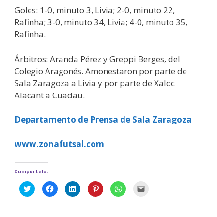
Goles: 1-0, minuto 3, Livia; 2-0, minuto 22,
Rafinha; 3-0, minuto 34, Livia; 4-0, minuto 35,
Rafinha.
Árbitros: Aranda Pérez y Greppi Berges, del
Colegio Aragonés. Amonestaron por parte de
Sala Zaragoza a Livia y por parte de Xaloc
Alacant a Cuadau.
Departamento de Prensa de Sala Zaragoza
www.zonafutsal.com
Compártelo:
H
H
H
H
H
H
a
a
a
a
a
a
z
z
z
z
z
z
c
c
c
c
c
c
l
l
l
l
l
l
i
i
i
i
i
i