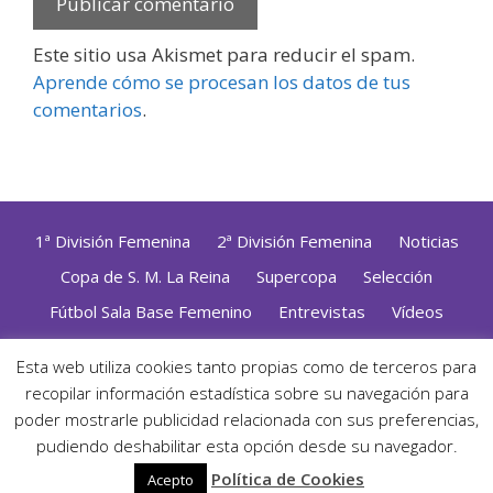
Este sitio usa Akismet para reducir el spam.
Aprende cómo se procesan los datos de tus
comentarios
.
1ª División Femenina
2ª División Femenina
Noticias
Copa de S. M. La Reina
Supercopa
Selección
Fútbol Sala Base Femenino
Entrevistas
Vídeos
Opinión
Altas, Bajas y Renovaciones
ZonaFutsal TV
Esta web utiliza cookies tanto propias como de terceros para
Política de Privacidad
|
Uso de Cookies
|
Contacto
recopilar información estadística sobre su navegación para
Diseñado con mimo y esmero por
Jorge Cobos
· Desarrollado
poder mostrarle publicidad relacionada con sus preferencias,
con WordPress
pudiendo deshabilitar esta opción desde su navegador.
· ©2026 Zonafutsal ·
Política de Cookies
Acepto