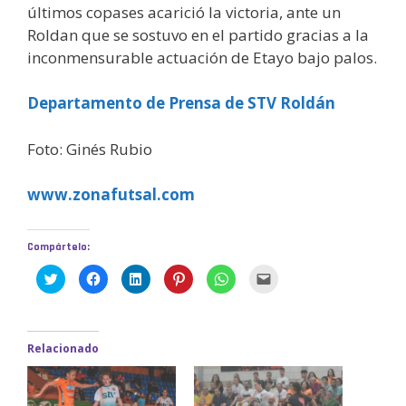
últimos copases acarició la victoria, ante un
Roldan que se sostuvo en el partido gracias a la
inconmensurable actuación de Etayo bajo palos.
Departamento de Prensa de STV Roldán
Foto: Ginés Rubio
www.zonafutsal.com
Compártelo:
H
H
H
H
H
H
a
a
a
a
a
a
z
z
z
z
z
z
c
c
c
c
c
c
l
l
l
l
l
l
i
i
i
i
i
i
c
c
c
c
c
c
Relacionado
p
p
p
p
p
p
a
a
a
a
a
a
r
r
r
r
r
r
a
a
a
a
a
a
c
c
c
c
c
e