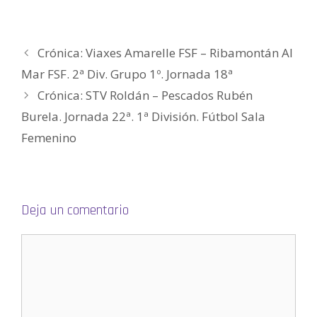
e
u
u
n
u
i
v
e
e
u
e
g
a
v
v
e
v
o
)
a
a
v
a
(
)
)
a
)
S
)
e
Crónica: Viaxes Amarelle FSF – Ribamontán Al
a
b
Mar FSF. 2ª Div. Grupo 1º. Jornada 18ª
r
e
e
Crónica: STV Roldán – Pescados Rubén
n
u
Burela. Jornada 22ª. 1ª División. Fútbol Sala
n
a
v
Femenino
e
n
t
a
n
a
n
u
Deja un comentario
e
v
a
)