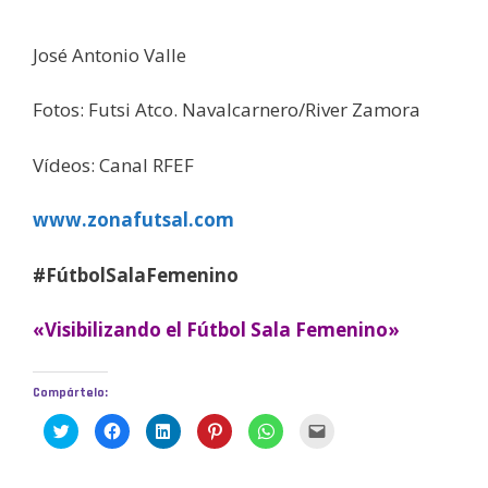
José Antonio Valle
Fotos: Futsi Atco. Navalcarnero/River Zamora
Vídeos: Canal RFEF
www.zonafutsal.com
#FútbolSalaFemenino
«Visibilizando el Fútbol Sala Femenino»
Compártelo:
H
H
H
H
H
H
a
a
a
a
a
a
z
z
z
z
z
z
c
c
c
c
c
c
l
l
l
l
l
l