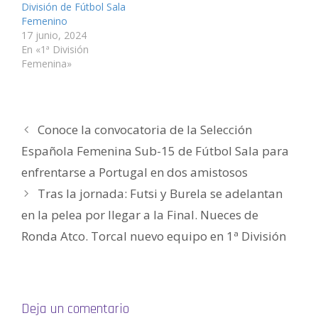
e
v
v
a
v
i
División de Fútbol Sala
n
e
e
v
e
c
t
n
n
e
n
o
Femenino
a
t
t
n
t
a
n
a
a
t
a
u
17 junio, 2024
a
n
n
a
n
n
En «1ª División
n
a
a
n
a
a
u
n
n
a
n
m
Femenina»
e
u
u
n
u
i
v
e
e
u
e
g
a
v
v
e
v
o
)
a
a
v
a
(
)
)
a
)
S
)
e
a
Conoce la convocatoria de la Selección
b
r
e
Española Femenina Sub-15 de Fútbol Sala para
e
n
enfrentarse a Portugal en dos amistosos
u
n
a
Tras la jornada: Futsi y Burela se adelantan
v
e
en la pelea por llegar a la Final. Nueces de
n
t
a
Ronda Atco. Torcal nuevo equipo en 1ª División
n
a
n
u
e
v
a
)
Deja un comentario