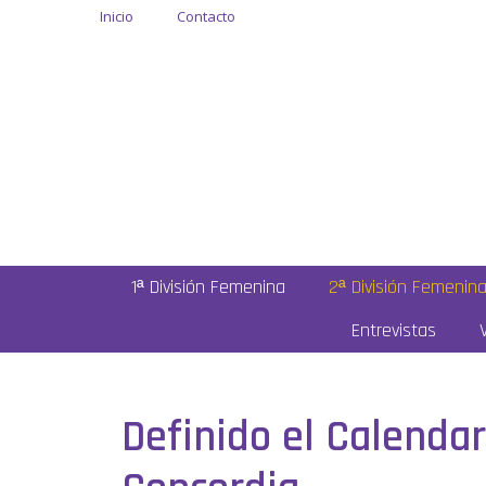
Inicio
Contacto
1ª División Femenina
2ª División Femenin
Entrevistas
Definido el Calenda