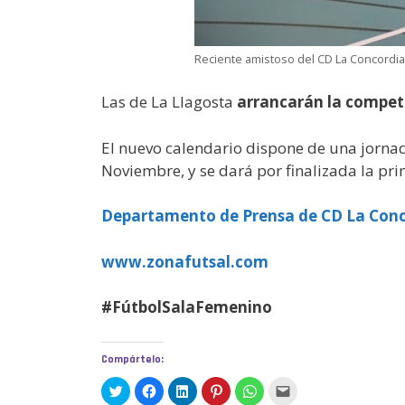
Reciente amistoso del CD La Concordia
Las de La Llagosta
arrancarán la competi
El nuevo calendario dispone de una jornad
Noviembre, y se dará por finalizada la pri
Departamento de Prensa de CD La Con
www.zonafutsal.com
#FútbolSalaFemenino
Compártelo:
H
H
H
H
H
H
a
a
a
a
a
a