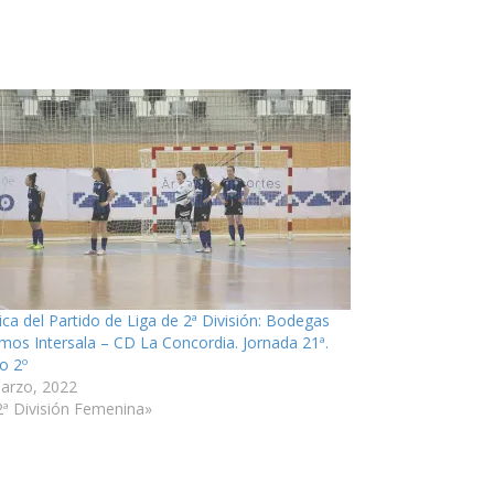
ica del Partido de Liga de 2ª División: Bodegas
os Intersala – CD La Concordia. Jornada 21ª.
o 2º
arzo, 2022
2ª División Femenina»