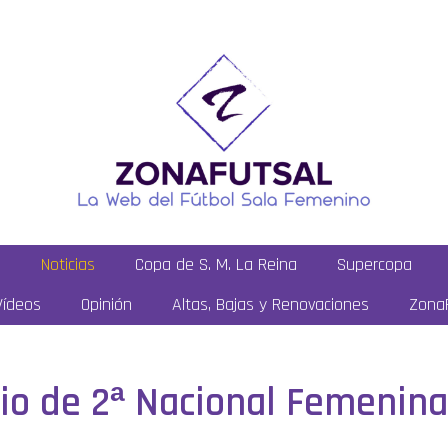
a
Noticias
Copa de S. M. La Reina
Supercopa
Vídeos
Opinión
Altas, Bajas y Renovaciones
ZonaF
rio de 2ª Nacional Femenina