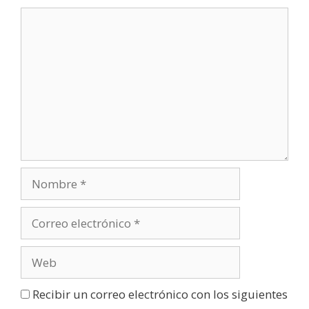
v
a
)
Recibir un correo electrónico con los siguientes