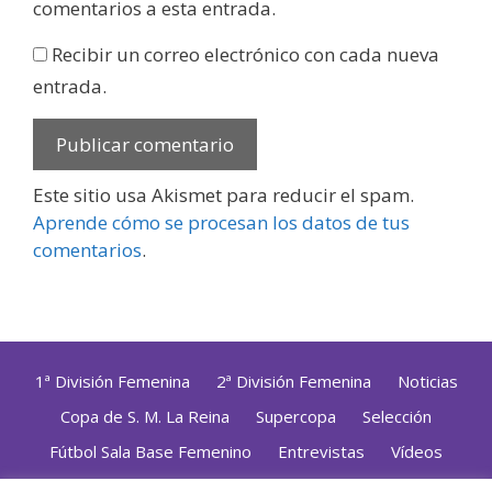
comentarios a esta entrada.
Recibir un correo electrónico con cada nueva
entrada.
Este sitio usa Akismet para reducir el spam.
Aprende cómo se procesan los datos de tus
comentarios
.
1ª División Femenina
2ª División Femenina
Noticias
Copa de S. M. La Reina
Supercopa
Selección
Fútbol Sala Base Femenino
Entrevistas
Vídeos
Opinión
Altas, Bajas y Renovaciones
ZonaFutsal TV