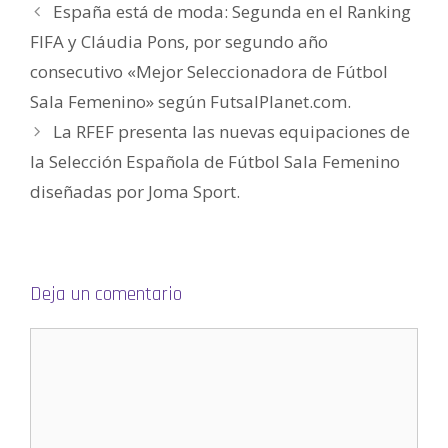
e
España está de moda: Segunda en el Ranking
n
u
FIFA y Cláudia Pons, por segundo año
n
a
v
consecutivo «Mejor Seleccionadora de Fútbol
e
n
Sala Femenino» según FutsalPlanet.com.
t
a
n
La RFEF presenta las nuevas equipaciones de
a
n
la Selección Española de Fútbol Sala Femenino
u
e
v
diseñadas por Joma Sport.
a
)
Deja un comentario