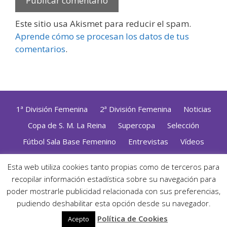
Este sitio usa Akismet para reducir el spam.
Aprende cómo se procesan los datos de tus
comentarios
.
1ª División Femenina
2ª División Femenina
Noticias
Copa de S. M. La Reina
Supercopa
Selección
Fútbol Sala Base Femenino
Entrevistas
Vídeos
Opinión
Altas, Bajas y Renovaciones
ZonaFutsal TV
Esta web utiliza cookies tanto propias como de terceros para
recopilar información estadística sobre su navegación para
Política de Privacidad
|
Uso de Cookies
|
Contacto
Diseñado con mimo y esmero por
Jorge Cobos
· Desarrollado
poder mostrarle publicidad relacionada con sus preferencias,
con WordPress
pudiendo deshabilitar esta opción desde su navegador.
· ©2026 Zonafutsal ·
Política de Cookies
Acepto