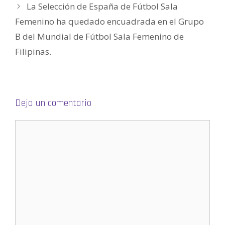
La Selección de España de Fútbol Sala
n
u
e
Femenino ha quedado encuadrada en el Grupo
v
a
B del Mundial de Fútbol Sala Femenino de
)
Filipinas.
Deja un comentario