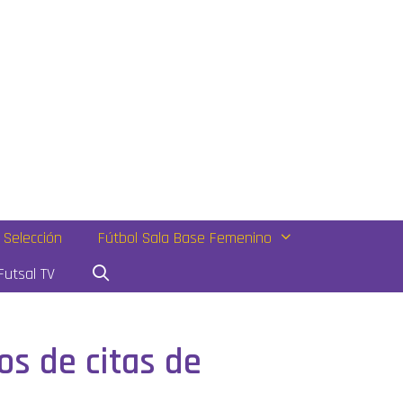
Selección
Fútbol Sala Base Femenino
utsal TV
os de citas de