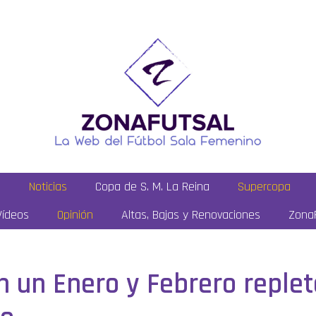
a
Noticias
Copa de S. M. La Reina
Supercopa
Vídeos
Opinión
Altas, Bajas y Renovaciones
ZonaF
 un Enero y Febrero replet