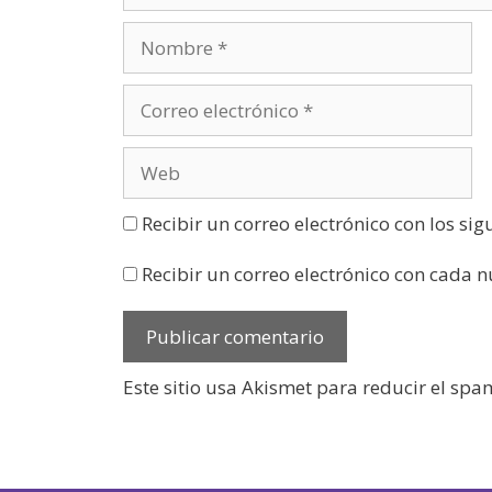
n
a
n
u
e
v
a
)
Recibir un correo electrónico con los si
Recibir un correo electrónico con cada 
Este sitio usa Akismet para reducir el spa