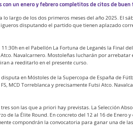
on un enero y febrero completitos de citas de buen 
 a lo largo de los dos primeros meses del año 2025. El s
ligueros disputando el partido que tienen aplazado cor
s 11:30h en el Pabellón La Fortuna de Leganés la Final d
Atco. Navalcarnero. Mostoleñas lucharán por arrebatar e
an a reeditarlo en el presente curso.
 la disputa en Móstoles de la Supercopa de España de Fút
FS, MCD Torreblanca y precisamente Futsi Atco. Navalca
 tres son las que a priori hay previstas. La Selección Ab
zo de la Élite Round. En concreto del 12 al 16 de Enero 
mente compondrán la convocatoria para ganar una de la