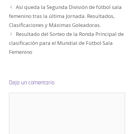
u
n
Así queda la Segunda División de fútbol sala
a
v
e
femenino tras la última Jornada. Resultados,
n
t
Clasificaciones y Máximas Goleadoras.
a
n
a
Resultado del Sorteo de la Ronda Principal de
n
u
clasificación para el Mundial de Fútbol Sala
e
v
a
Femenino
)
Deja un comentario