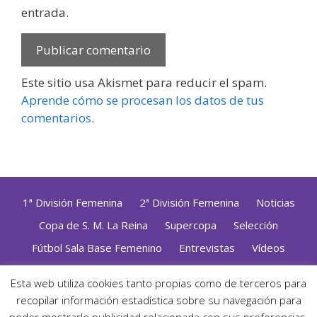
entrada.
Este sitio usa Akismet para reducir el spam.
Aprende cómo se procesan los datos de tus
comentarios
.
1ª División Femenina
2ª División Femenina
Noticias
Copa de S. M. La Reina
Supercopa
Selección
Fútbol Sala Base Femenino
Entrevistas
Vídeos
Opinión
Altas, Bajas y Renovaciones
ZonaFutsal TV
Esta web utiliza cookies tanto propias como de terceros para
Política de Privacidad
|
Uso de Cookies
|
Contacto
recopilar información estadística sobre su navegación para
Diseñado con mimo y esmero por
Jorge Cobos
· Desarrollado