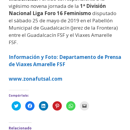
vigésimo novena jornada de la
1ª División
Nacional Liga Foro 16 Feminismo
disputado
el sábado 25 de mayo de 2019 en el Pabellón
Municipal de Guadalcacín (Jerez de la Frontera)
entre el Guadalcacín FSF y el Viaxes Amarelle
FSF.
Información y Foto: Departamento de Prensa
de Viaxes Amarelle FSF
www.zonafutsal.com
Compártelo:
H
H
H
H
H
H
a
a
a
a
a
a
z
z
z
z
z
z
c
c
c
c
c
c
l
l
l
l
l
l
i
i
i
i
i
i
c
c
c
c
c
c
Relacionado
p
p
p
p
p
p