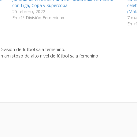
con Liga, Copa y Supercopa
celeb
25 febrero, 2022
(Mál
En «1ª División Femenina»
7 ma
En «
ivisión de fútbol sala femenino.
n amistoso de alto nivel de fútbol sala femenino