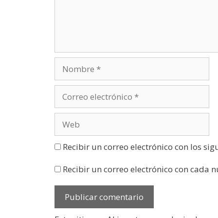
a
v
e
n
t
a
n
a
n
u
e
v
a
)
Recibir un correo electrónico con los si
Recibir un correo electrónico con cada 