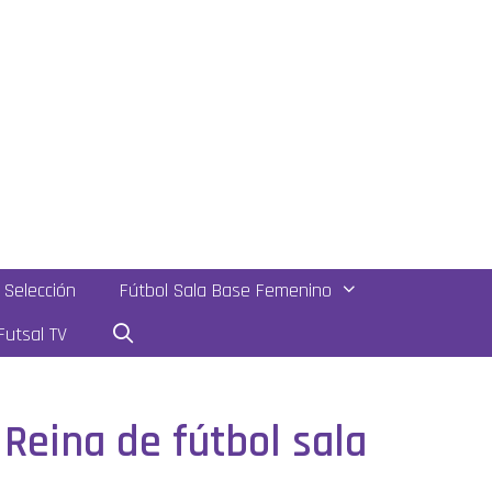
Selección
Fútbol Sala Base Femenino
utsal TV
 Reina de fútbol sala