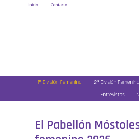
Inicio
Contacto
1ª División Femenina
2ª División Femenin
Entrevistas
El Pabellón Móstoles