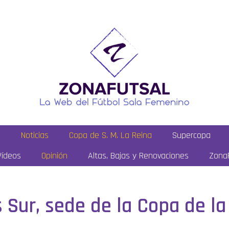
a
Noticias
Copa de S. M. La Reina
Supercopa
Vídeos
Opinión
Altas, Bajas y Renovaciones
ZonaF
 Sur, sede de la Copa de la