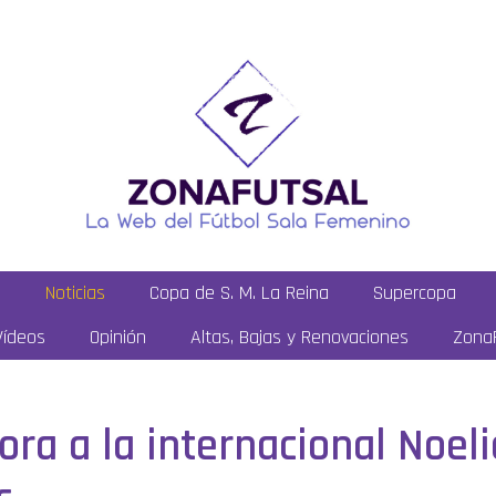
a
Noticias
Copa de S. M. La Reina
Supercopa
Vídeos
Opinión
Altas, Bajas y Renovaciones
ZonaF
ora a la internacional Noe