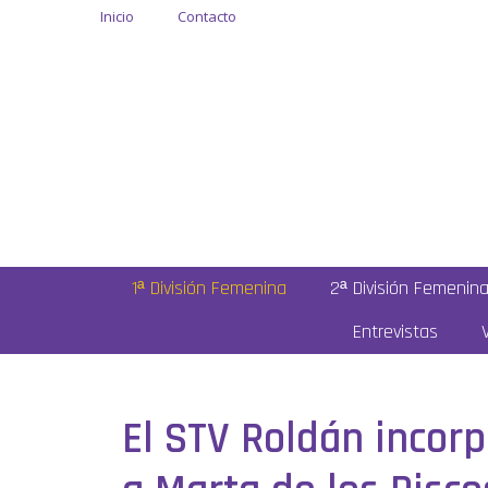
Inicio
Contacto
1ª División Femenina
2ª División Femenin
Entrevistas
El STV Roldán incorp