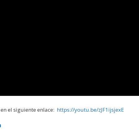
en el siguiente enlace:
https://youtu.be/zJF1ijsjexE
n