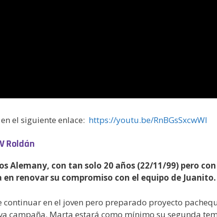
en el siguiente enlace:
https://youtu.be/RnBGsSxcwWI
TV Roldán
s Alemany, con tan solo 20 años (22/11/99) pero con 
a en renovar su compromiso con el equipo de Juanito.
e continuar en el joven pero preparado proyecto pachequ
ueva campaña. Marta estará como mínimo su segunda temp