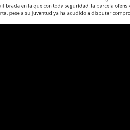
librada en la que con toda seguridad, la parcela ofensiv
ta, pese a su juventud ya ha acudido a disputar comprom