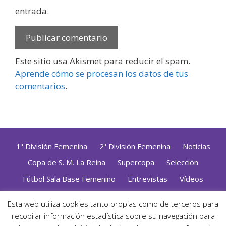
entrada.
Este sitio usa Akismet para reducir el spam.
Aprende cómo se procesan los datos de tus
comentarios
.
1ª División Femenina
2ª División Femenina
Noticias
Copa de S. M. La Reina
Supercopa
Selección
Fútbol Sala Base Femenino
Entrevistas
Vídeos
Opinión
Altas, Bajas y Renovaciones
ZonaFutsal TV
Esta web utiliza cookies tanto propias como de terceros para
Política de Privacidad
|
Uso de Cookies
|
Contacto
recopilar información estadística sobre su navegación para