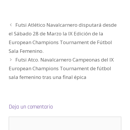
)
)
a
)
S
)
e
a
b
r
e
e
Futsi Atlético Navalcarnero disputará desde
n
u
el Sábado 28 de Marzo la IX Edición de la
n
a
v
European Champions Tournament de Fútbol
e
n
Sala Femenino.
t
a
n
Futsi Atco. Navalcarnero Campeonas del IX
a
n
European Champions Tournament de fútbol
u
e
v
sala femenino tras una final épica
a
)
Deja un comentario