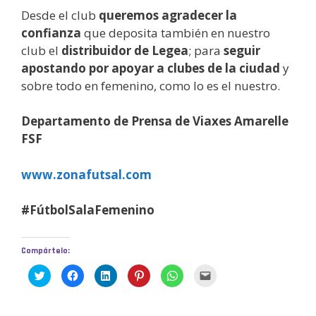
Desde el club
queremos agradecer la
confianza
que deposita también en nuestro
club el
distribuidor de Legea
; para
seguir
apostando por apoyar a clubes de la ciudad
y
sobre todo en femenino, como lo es el nuestro.
Departamento de Prensa de Viaxes Amarelle
FSF
www.zonafutsal.com
#FútbolSalaFemenino
Compártelo:
H
H
H
H
H
H
a
a
a
a
a
a
z
z
z
z
z
z
c
c
c
c
c
c
l
l
l
l
l
l
i
i
i
i
i
i