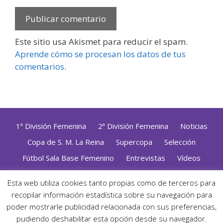
Este sitio usa Akismet para reducir el spam.
Aprende cómo se procesan los datos de tus
comentarios
.
1ª División Femenina
2ª División Femenina
Noticias
Copa de S. M. La Reina
Supercopa
Selección
Fútbol Sala Base Femenino
Entrevistas
Vídeos
Opinión
Altas, Bajas y Renovaciones
ZonaFutsal TV
Esta web utiliza cookies tanto propias como de terceros para
Política de Privacidad
|
Uso de Cookies
|
Contacto
recopilar información estadística sobre su navegación para
Diseñado con mimo y esmero por
Jorge Cobos
· Desarrollado
poder mostrarle publicidad relacionada con sus preferencias,
con WordPress
pudiendo deshabilitar esta opción desde su navegador.